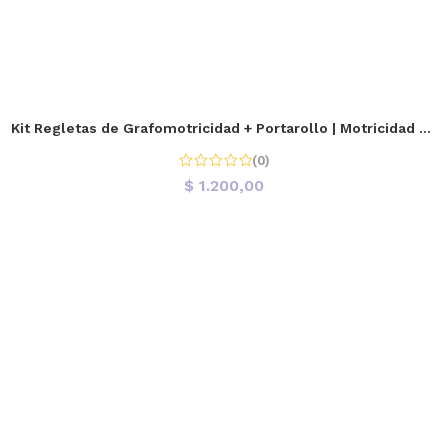
Kit Regletas de Grafomotricidad + Portarollo | Motricidad Fina
(0)
$
1.200,00