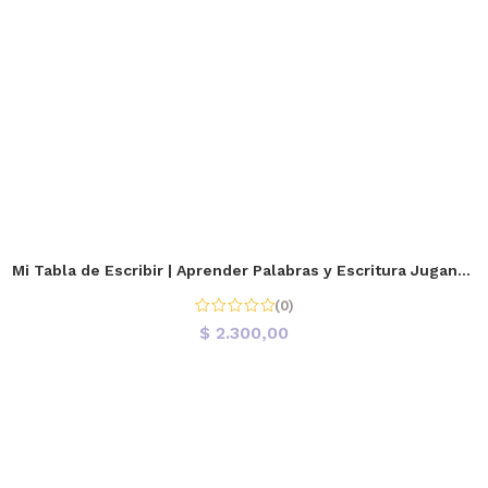
Mi Tabla de Escribir | Aprender Palabras y Escritura Jugando
(0)
$
2.300,00