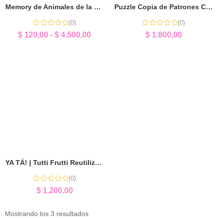
Memory de Animales de la Granja | Sorpresita Educativa
Puzzle Copia de Patrones Caracoles | Lógica y Aprendizaje
(0)
(0)
$
120,00
-
$
4.500,00
$
1.800,00
YA TÁ! | Tutti Frutti Reutilizable y Didáctico para Niños
(0)
$
1.200,00
Mostrando los 3 resultados