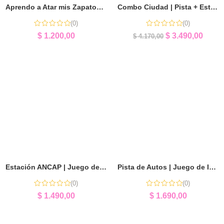
Aprendo a Atar mis Zapatos | Autonomía y Motricidad Fina
Combo Ciudad | Pista + Estación ANCAP + Taller Mecánico
(0)
(0)
$
1.200,00
$
3.490,00
$
4.170,00
Estación ANCAP | Juego de Imaginación y Diversión
Pista de Autos | Juego de Imaginación y Ciudad
(0)
(0)
$
1.490,00
$
1.690,00