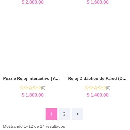
$
2.800,00
$
1.600,00
Puzzle Reloj Interactivo | Aprender la Hora Jugando
Reloj Didáctico de Pared (Doméstico) | Aprender la Hora
(0)
(0)
$
1.800,00
$
1.400,00
1
2
Mostrando 1–12 de 14 resultados