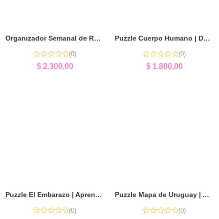
Organizador Semanal de Rutinas | Autonomía y Organización
Puzzle Cuerpo Humano | Descubrir Anatomía Jugando
(0)
(0)
$
2.300,00
$
1.800,00
Puzzle El Embarazo | Aprender el Desarrollo de la Vida
Puzzle Mapa de Uruguay | Aprender Geografía Jugando
(0)
(0)