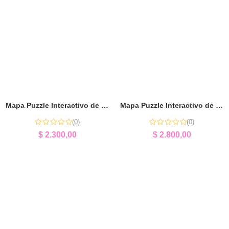
Mapa Puzzle Interactivo de África | Aprender Geografía Jugando
Mapa Puzzle Interactivo de Europa | Geografía y Cultura
(0)
(0)
$
2.300,00
$
2.800,00