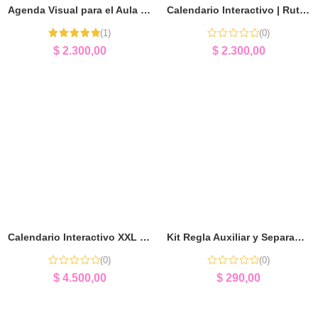
Agenda Visual para el Aula | Organización de Rutinas
Calendario Interactivo | Rutinas, Tiempo y Aprendizaje
(1)
(0)
Valorado
$
2.300,00
$
2.300,00
con
5.00
de
5
Calendario Interactivo XXL | Herramienta Pedagógica para Aula
Kit Regla Auxiliar y Separador de Palabras | Apoyo para Lectura y Escritura
(0)
(0)
$
4.500,00
$
290,00