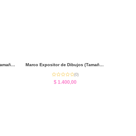
Marco Expositor de Dibujos (Tamaño A4) | Expositor Infantil Personalizado
Marco Expositor de Dibujos (Tamaño Garbanzo) | Expositor Infantil Personalizado
(0)
$
1.400,00