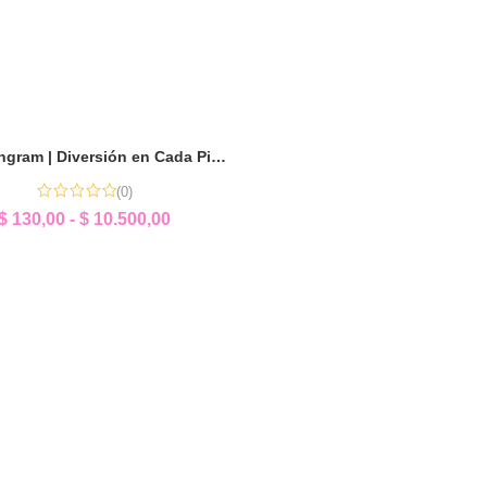
Mini Tangram | Diversión en Cada Pieza
(0)
$
130,00
-
$
10.500,00