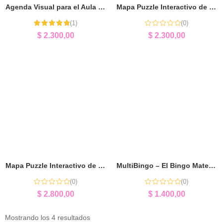
Agenda Visual para el Aula | Organización de Rutinas
Mapa Puzzle Interactivo de África | Aprender Geografía Jugando
(1)
(0)
Valorado
$
2.300,00
$
2.300,00
con
5.00
de
5
Mapa Puzzle Interactivo de Europa | Geografía y Cultura
MultiBingo – El Bingo Matemático | Aprender Matemática Jugando
(0)
(0)
$
2.800,00
$
1.400,00
Mostrando los 4 resultados