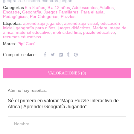
geografia-e-historia-mientras-juegan
Categorías
6 a 8 años
,
9 a 12 años
,
Adolescentes
,
Adultos
,
Encastre
,
Geografía
,
Juegos Familiares
,
Para el aula
,
Pedagógicos
,
Por Categorias
,
Puzzles
Etiquetas:
aprendizaje jugando
,
aprendizaje visual
,
educación
inicial
,
geografía para niños
,
juegos didácticos
,
Madera
,
mapa de
áfrica
,
material educativo
,
motricidad fina
,
puzzle educativo
,
recursos educativos
Marca:
Pipí Cucú
Compartir enlace:
VALORACIONES (0)
Aún no hay reseñas.
Sé el primero en valorar “Mapa Puzzle Interactivo de
África | Aprender Geografía Jugando”