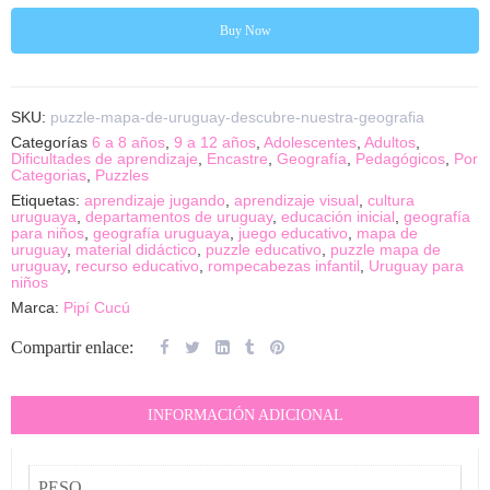
Buy Now
SKU:
puzzle-mapa-de-uruguay-descubre-nuestra-geografia
Categorías
6 a 8 años
,
9 a 12 años
,
Adolescentes
,
Adultos
,
Dificultades de aprendizaje
,
Encastre
,
Geografía
,
Pedagógicos
,
Por
Categorias
,
Puzzles
Etiquetas:
aprendizaje jugando
,
aprendizaje visual
,
cultura
uruguaya
,
departamentos de uruguay
,
educación inicial
,
geografía
para niños
,
geografía uruguaya
,
juego educativo
,
mapa de
uruguay
,
material didáctico
,
puzzle educativo
,
puzzle mapa de
uruguay
,
recurso educativo
,
rompecabezas infantil
,
Uruguay para
niños
Marca:
Pipí Cucú
Compartir enlace:
INFORMACIÓN ADICIONAL
PESO