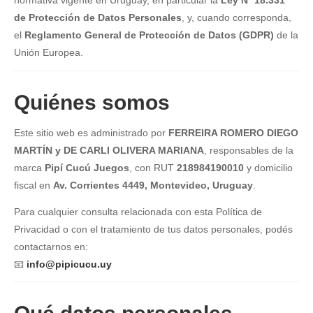
normativa vigente en Uruguay, en particular la
Ley Nº 18.331
de Protección de Datos Personales
, y, cuando corresponda,
el
Reglamento General de Protección de Datos (GDPR)
de la
Unión Europea.
Quiénes somos
Este sitio web es administrado por
FERREIRA ROMERO DIEGO
MARTÍN y DE CARLI OLIVERA MARIANA
, responsables de la
marca
Pipí Cucú Juegos
, con RUT
218984190010
y domicilio
fiscal en
Av. Corrientes 4449, Montevideo, Uruguay
.
Para cualquier consulta relacionada con esta Política de
Privacidad o con el tratamiento de tus datos personales, podés
contactarnos en:
📧
info@pipicucu.uy