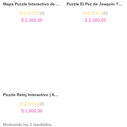
Mapa Puzzle Interactivo de América del Sur | Aprender Jugando Geografía
Puzzle El Pez de Joaquín Torres García | Arte y Aprendizaje
(0)
(0)
$
2.300,00
$
2.300,00
Puzzle Reloj Interactivo | Aprender la Hora Jugando
(0)
$
1.800,00
Mostrando los 3 resultados