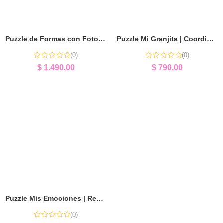
Puzzle de Formas con Fotos Personalizado (x8) | Aprender Jugando
Puzzle Mi Granjita | Coordinación y Aprendizaje Temprano
(0)
(0)
$
1.490,00
$
790,00
Puzzle Mis Emociones | Reconocer y Expresar Emociones
(0)