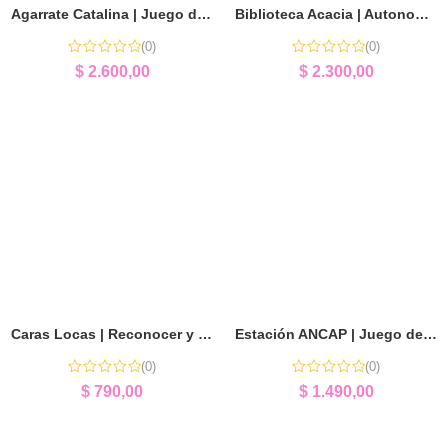
Agarrate Catalina | Juego de Equilibrio y Estrategia
Biblioteca Acacia | Autonomía y Estimulación Temprana
(0)
(0)
$
2.600,00
$
2.300,00
Caras Locas | Reconocer y Expresar Emociones
Estación ANCAP | Juego de Imaginación y Diversión
(0)
(0)
$
790,00
$
1.490,00