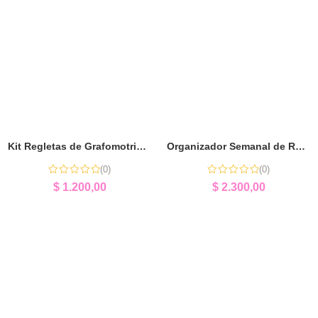
Kit Regletas de Grafomotricidad + Portarollo | Motricidad Fina
Organizador Semanal de Rutinas | Autonomía y Organización
(0)
(0)
$
1.200,00
$
2.300,00