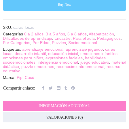
Buy Now
SKU:
caras-locas
Categorías
0 a 2 años
,
3 a 5 años
,
6 a 8 años
,
Alfabetización
,
Dificultades de aprendizaje
,
Encastre
,
Para el aula
,
Pedagógicos
,
Por Categorias
,
Por Edad
,
Puzzles
,
Socioemocional
Etiquetas:
aprendizaje emocional
,
aprendizaje jugando
,
caras
locas
,
desarrollo infantil
,
educación inicial
,
emociones infantiles
,
emociones para niños
,
expresiones faciales
,
habilidades
socioemocionales
,
inteligencia emocional
,
juego educativo
,
material
didáctico
,
puzzle emociones
,
reconocimiento emocional
,
recurso
educativo
Marca:
Pipí Cucú
Compartir enlace:
INFORMACIÓN ADICIONAL
VALORACIONES (0)