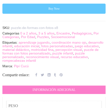
Buy Now
SKU:
puzzle-de-formas-con-fotos-x8
Categorías
0 a 2 años
,
3 a 5 años
,
Encastre
,
Pedagógicos
,
Por
Categorias
,
Por Edad
,
Puzzles
,
Socioemocional
Etiquetas:
aprendizaje jugando
,
coordinación mano ojo
,
desarrollo
infantil
,
educación inicial
,
fotos personalizadas
,
juego educativo
,
material didáctico
,
motricidad fina
,
percepción visual
,
puzzle de
formas con fotos personalizado
,
puzzle infantil
,
puzzle
personalizado
,
reconocimiento visual
,
recurso educativo
,
rompecabezas infantil
Marca:
Pipí Cucú
Compartir enlace:
INFORMACIÓN ADICIONAL
PESO