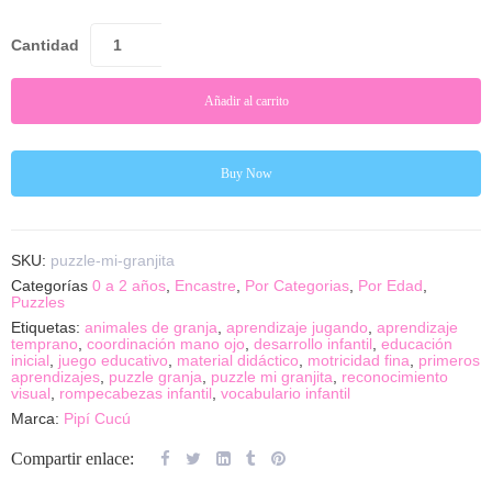
Cantidad
Añadir al carrito
Buy Now
SKU:
puzzle-mi-granjita
Categorías
0 a 2 años
,
Encastre
,
Por Categorias
,
Por Edad
,
Puzzles
Etiquetas:
animales de granja
,
aprendizaje jugando
,
aprendizaje
temprano
,
coordinación mano ojo
,
desarrollo infantil
,
educación
inicial
,
juego educativo
,
material didáctico
,
motricidad fina
,
primeros
aprendizajes
,
puzzle granja
,
puzzle mi granjita
,
reconocimiento
visual
,
rompecabezas infantil
,
vocabulario infantil
Marca:
Pipí Cucú
Compartir enlace: