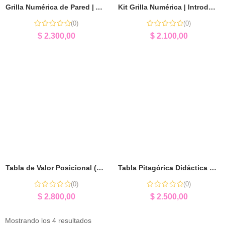
Grilla Numérica de Pared | Aprendizaje Matemático en Aula
Kit Grilla Numérica | Introducción a las Matemáticas
(0)
(0)
$
2.300,00
$
2.100,00
Tabla Pitagórica Didáctica de Pared | Aprender Multiplicación Jugando
Tabla de Valor Posicional (Para Sala de Aula) | Aprender Sistema Decimal
(0)
(0)
$
2.500,00
$
2.800,00
Mostrando los 4 resultados