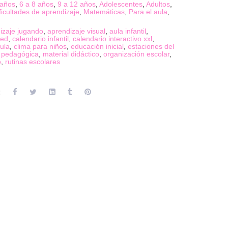
 años
,
6 a 8 años
,
9 a 12 años
,
Adolescentes
,
Adultos
,
ficultades de aprendizaje
,
Matemáticas
,
Para el aula
,
izaje jugando
,
aprendizaje visual
,
aula infantil
,
red
,
calendario infantil
,
calendario interactivo xxl
,
ula
,
clima para niños
,
educación inicial
,
estaciones del
 pedagógica
,
material didáctico
,
organización escolar
,
o
,
rutinas escolares
: