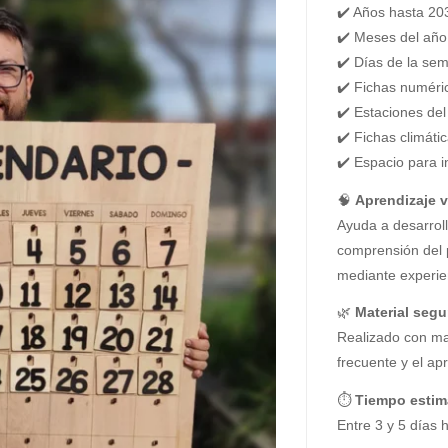
✔️ Años hasta 20
✔️ Meses del año
✔️ Días de la se
✔️ Fichas numéric
✔️ Estaciones del
✔️ Fichas climáti
✔️ Espacio para 
🧠
Aprendizaje vi
Ayuda a desarroll
comprensión del p
mediante experien
🌿
Material segu
Realizado con ma
frecuente y el apr
⏱
Tiempo estim
Entre 3 y 5 días h