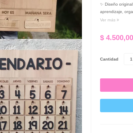
✨ Diseño original
aprendizaje, orga
Ver más
$
4.500,0
Cantidad