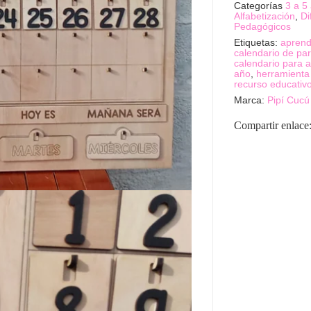
Categorías
3 a 5
Alfabetización
,
Di
Pedagógicos
Etiquetas:
aprend
calendario de pa
calendario para a
año
,
herramienta
recurso educativ
Marca:
Pipí Cucú
Compartir enlace