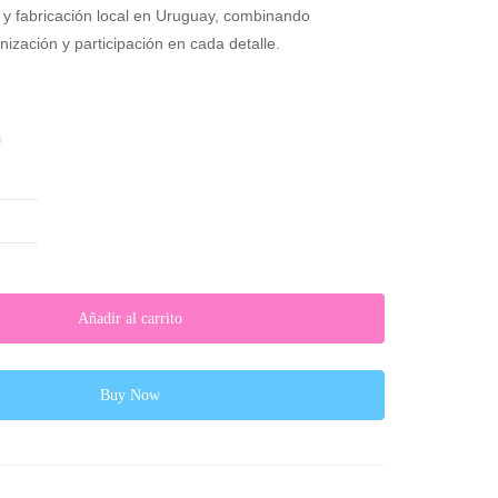
 y fabricación local en Uruguay, combinando
nización y participación en cada detalle.
0
Añadir al carrito
Buy Now