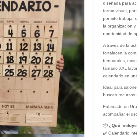
diseñada para ac
forma visual, part
permite trabajar 
la organización y
oportunidad de a
A través de la act
fortalecen la co
temporales, mient
tamaño XXL favore
calendario en una
Ideal para salone
buscan recursos 
Fabricado en Uru
acompañar el uso
📦
¿Qué incluye
✔️ Calendario in