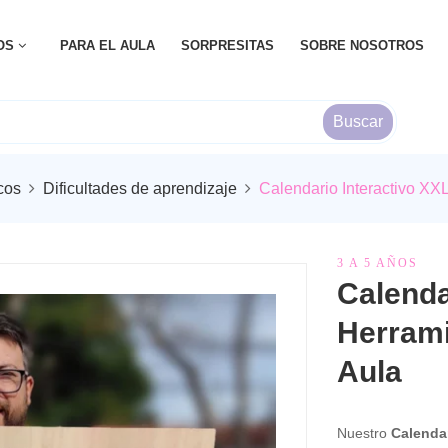
OS
PARA EL AULA
SORPRESITAS
SOBRE NOSOTROS
Buscar
cos
Dificultades de aprendizaje
Calendario Interactivo XX
3 A 5 AÑOS
Calenda
Herrami
Aula
Nuestro
Calendar