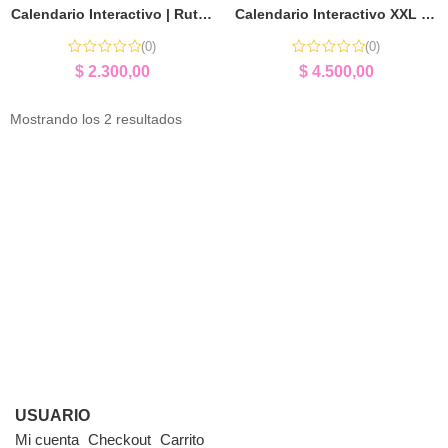
Calendario Interactivo | Rutinas, Tiempo y Aprendizaje
Calendario Interactivo XXL | Herramienta Pedagógica para Aula
(0)
(0)
$
2.300,00
$
4.500,00
Mostrando los 2 resultados
USUARIO
Mi cuenta
Checkout
Carrito