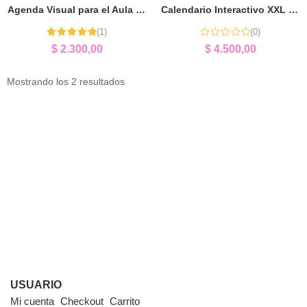
Agenda Visual para el Aula | Organización de Rutinas
Calendario Interactivo XXL | Herramienta Pedagógica para Aula
(1)
(0)
Valorado
$
2.300,00
$
4.500,00
con
5.00
de
5
Mostrando los 2 resultados
USUARIO
Mi cuenta
Checkout
Carrito