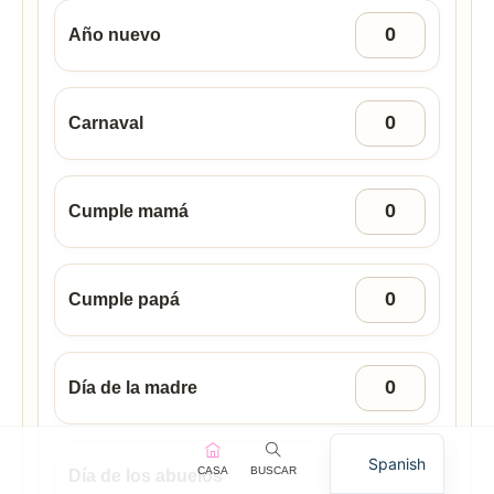
Año nuevo
Carnaval
Cumple mamá
Cumple papá
Día de la madre
Spanish
CASA
BUSCAR
Día de los abuelos