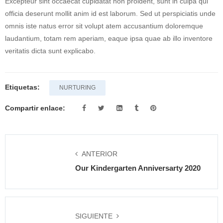
Excepteur sint occaecat cupidatat non proident, sunt in culpa qui
officia deserunt mollit anim id est laborum. Sed ut perspiciatis unde
omnis iste natus error sit volupt atem accusantium doloremque
laudantium, totam rem aperiam, eaque ipsa quae ab illo inventore
veritatis dicta sunt explicabo.
Etiquetas:
NURTURING
Compartir enlace:
ANTERIOR
Our Kindergarten Anniversarty 2020
SIGUIENTE