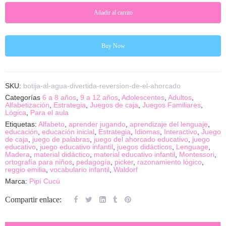
Añadir al carrito
Buy Now
SKU:
botija-al-agua-divertida-reversion-de-el-ahorcado
Categorías
6 a 8 años
,
9 a 12 años
,
Adolescentes
,
Adultos
,
Alfabetización
,
Estrategia
,
Juegos de caja
,
Juegos Familiares
,
Lógica
,
Para el aula
Etiquetas:
Alfabeto
,
aprender jugando
,
aprendizaje del lenguaje
,
educación
,
educación inicial
,
Estrategia
,
Idiomas
,
Interactivo
,
Juego
de caja
,
juego de palabras
,
juego del ahorcado educativo
,
juego
educativo
,
juego educativo infantil
,
juegos didácticos
,
Lenguage
,
Madera
,
material didáctico
,
material educativo infantil
,
Montessori
,
ortografía para niños
,
pedagogía
,
picker
,
razonamiento lógico
,
reggio emilia
,
vocabulario infantil
,
Waldorf
Marca:
Pipí Cucú
Compartir enlace: