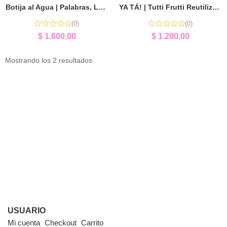
Botija al Agua | Palabras, Lógica y Ortografía
YA TÁ! | Tutti Frutti Reutilizable y Didáctico para Niños
(0)
(0)
$
1.600,00
$
1.200,00
Mostrando los 2 resultados
USUARIO
Mi cuenta
Checkout
Carrito