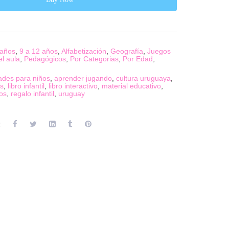
 años
,
9 a 12 años
,
Alfabetización
,
Geografía
,
Juegos
el aula
,
Pedagógicos
,
Por Categorias
,
Por Edad
,
dades para niños
,
aprender jugando
,
cultura uruguaya
,
as
,
libro infantil
,
libro interactivo
,
material educativo
,
os
,
regalo infantil
,
uruguay
: