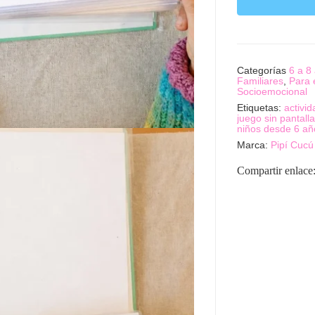
Categorías
6 a 8
Familiares
,
Para 
Socioemocional
Etiquetas:
activi
juego sin pantall
niños desde 6 añ
Marca:
Pipí Cucú
Compartir enlace