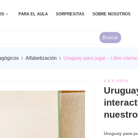
OS
PARA EL AULA
SORPRESITAS
SOBRE NOSOTROS
Buscar
agógicos
Alfabetización
Uruguay para jugar – Libro interac
6 A 8 AÑOS
Uruguay
interac
nuestro
Uruguay para ju