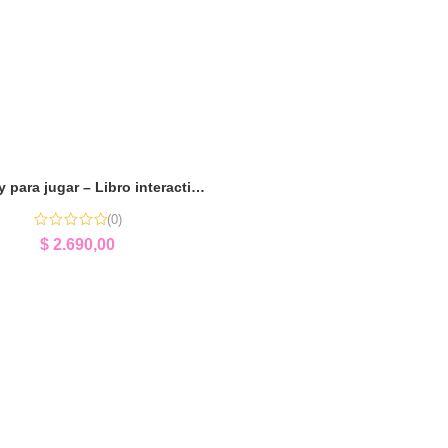
Uruguay para jugar – Libro interactivo para descubrir nuestro país
(0)
$
2.690,00