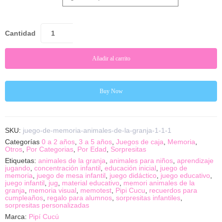
Cantidad
Añadir al carrito
Buy Now
SKU:
juego-de-memoria-animales-de-la-granja-1-1-1
Categorías
0 a 2 años
,
3 a 5 años
,
Juegos de caja
,
Memoria
,
Otros
,
Por Categorias
,
Por Edad
,
Sorpresitas
Etiquetas:
animales de la granja
,
animales para niños
,
aprendizaje
jugando
,
concentración infantil
,
educación inicial
,
juego de
memoria
,
juego de mesa infantil
,
juego didáctico
,
juego educativo
,
juego infantil
,
jug
,
material educativo
,
memori animales de la
granja
,
memoria visual
,
memotest
,
Pipi Cucu
,
recuerdos para
cumpleaños
,
regalo para alumnos
,
sorpresitas infantiles
,
sorpresitas personalizadas
Marca:
Pipí Cucú