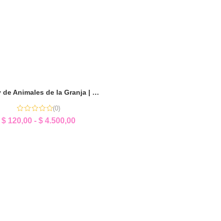
Memory de Animales de la Granja | Sorpresita Educativa
(0)
$
120,00
-
$
4.500,00