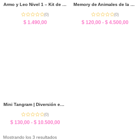
Armo y Leo Nivel 1 – Kit de Construcción de Sílabas
Memory de Animales de la Granja | Sorpresita Educativa
(0)
(0)
$
1.490,00
$
120,00
-
$
4.500,00
Mini Tangram | Diversión en Cada Pieza
(0)
$
130,00
-
$
10.500,00
Mostrando los 3 resultados