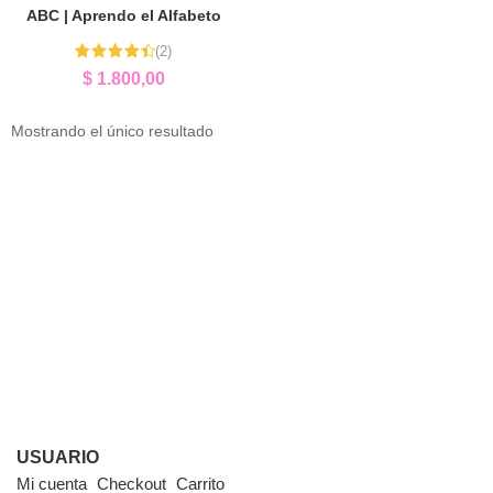
ABC | Aprendo el Alfabeto
(2)
Valorado
$
1.800,00
con
4.50
de 5
Mostrando el único resultado
USUARIO
Mi cuenta
Checkout
Carrito