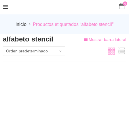
0
Inicio
Productos etiquetados “alfabeto stencil”
alfabeto stencil
Mostrar barra lateral