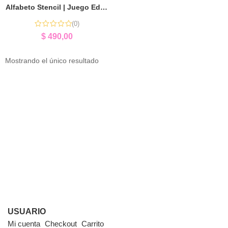
Alfabeto Stencil | Juego Educativo para Aprender Letras
(0)
$
490,00
Mostrando el único resultado
USUARIO
Mi cuenta
Checkout
Carrito