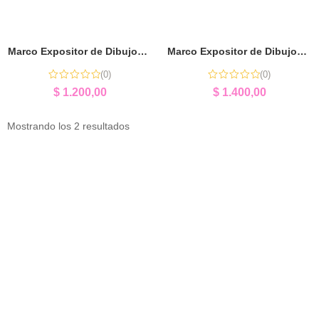
Marco Expositor de Dibujos (Tamaño A4) | Expositor Infantil Personalizado
Marco Expositor de Dibujos (Tamaño Garbanzo) | Expositor Infantil Personalizado
(0)
(0)
$
1.200,00
$
1.400,00
Mostrando los 2 resultados