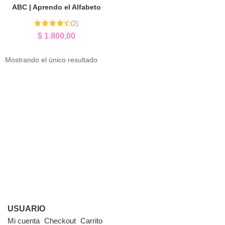
ABC | Aprendo el Alfabeto
(2)
Valorado
$
1.800,00
con
4.50
de 5
Mostrando el único resultado
USUARIO
Mi cuenta
Checkout
Carrito