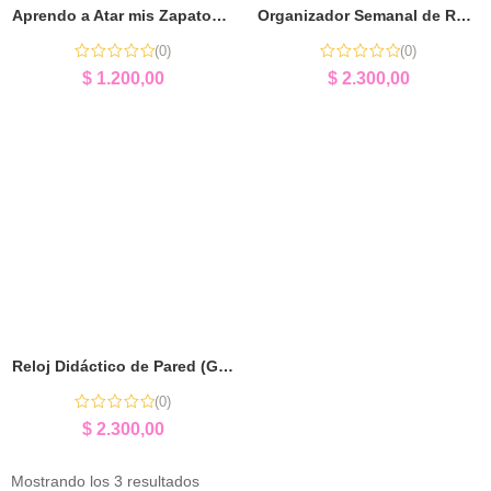
Aprendo a Atar mis Zapatos | Autonomía y Motricidad Fina
Organizador Semanal de Rutinas | Autonomía y Organización
(0)
(0)
$
1.200,00
$
2.300,00
Reloj Didáctico de Pared (Grande) | Aprender la Hora
(0)
$
2.300,00
Mostrando los 3 resultados