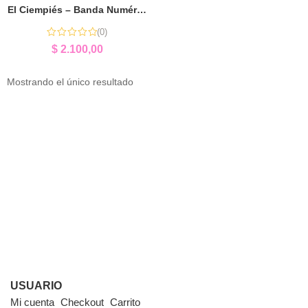
El Ciempiés – Banda Numérica (1 al 10) | Aprender Jugando con Números
(0)
$
2.100,00
Mostrando el único resultado
USUARIO
Mi cuenta
Checkout
Carrito