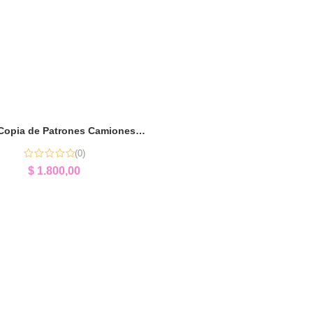
Puzzle Copia de Patrones Camiones | Lógica y Concentración
(0)
$
1.800,00