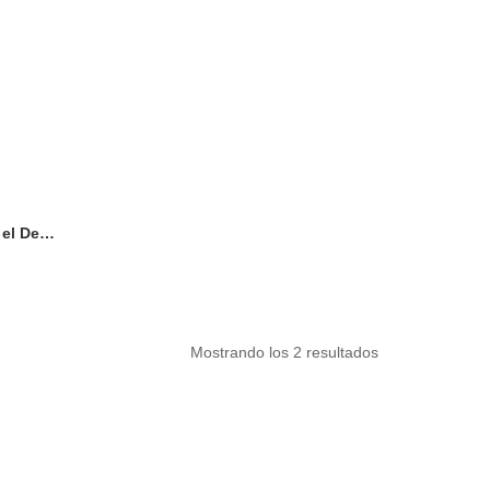
Puzzle El Embarazo | Aprender el Desarrollo de la Vida
Mostrando los 2 resultados