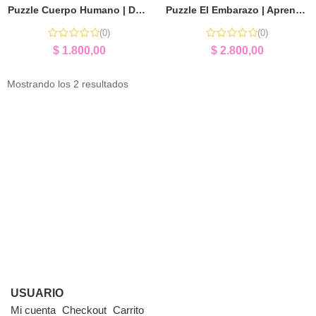
Puzzle Cuerpo Humano | Descubrir Anatomía Jugando
Puzzle El Embarazo | Aprender el Desarrollo de la Vida
(0)
(0)
$
1.800,00
$
2.800,00
Mostrando los 2 resultados
USUARIO
Mi cuenta
Checkout
Carrito