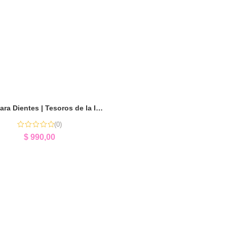
Cajita para Dientes | Tesoros de la Infancia
(0)
$
990,00