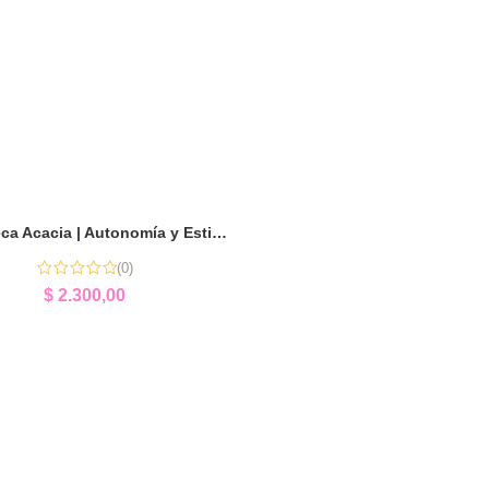
Biblioteca Acacia | Autonomía y Estimulación Temprana
(0)
$
2.300,00