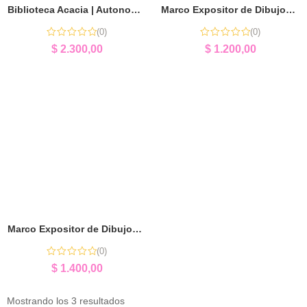
Biblioteca Acacia | Autonomía y Estimulación Temprana
Marco Expositor de Dibujos (Tamaño A4) | Expositor Infantil Personalizado
(0)
(0)
$
2.300,00
$
1.200,00
Marco Expositor de Dibujos (Tamaño Garbanzo) | Expositor Infantil Personalizado
(0)
$
1.400,00
Mostrando los 3 resultados