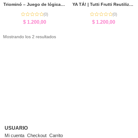
Triominó – Juego de lógica y estrategia
YA TÁ! | Tutti Frutti Reutilizable y Didáctico para Niños
(0)
(0)
$
1.200,00
$
1.200,00
Mostrando los 2 resultados
USUARIO
Mi cuenta
Checkout
Carrito