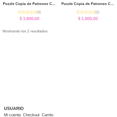
Puzzle Copia de Patrones Camiones | Lógica y Concentración
Puzzle Copia de Patrones Caracoles | Lógica y Aprendizaje
(0)
(0)
$
1.800,00
$
1.800,00
Mostrando los 2 resultados
USUARIO
Mi cuenta
Checkout
Carrito