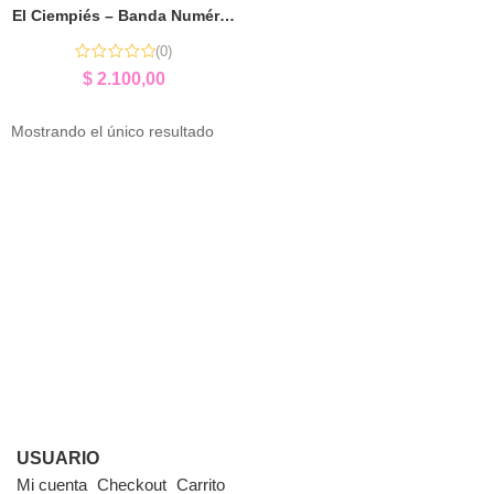
El Ciempiés – Banda Numérica (1 al 10) | Aprender Jugando con Números
(0)
$
2.100,00
Mostrando el único resultado
USUARIO
Mi cuenta
Checkout
Carrito