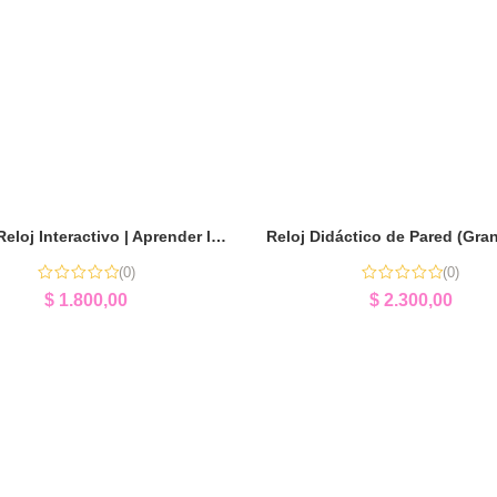
Puzzle Reloj Interactivo | Aprender la Hora Jugando
(0)
(0)
$
1.800,00
$
2.300,00