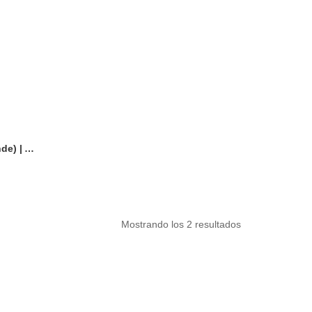
Reloj Didáctico de Pared (Grande) | Aprender la Hora
Mostrando los 2 resultados