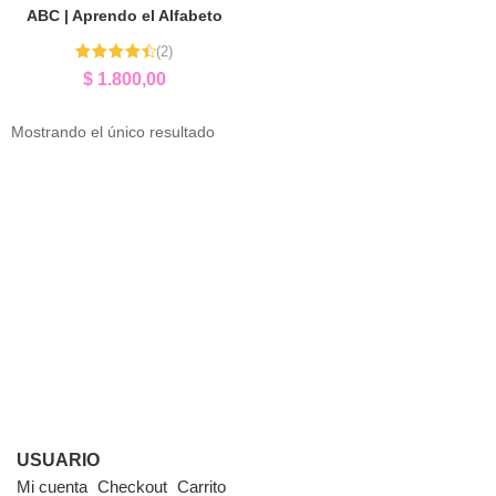
ABC | Aprendo el Alfabeto
(2)
Valorado
$
1.800,00
con
4.50
de 5
Mostrando el único resultado
USUARIO
Mi cuenta
Checkout
Carrito