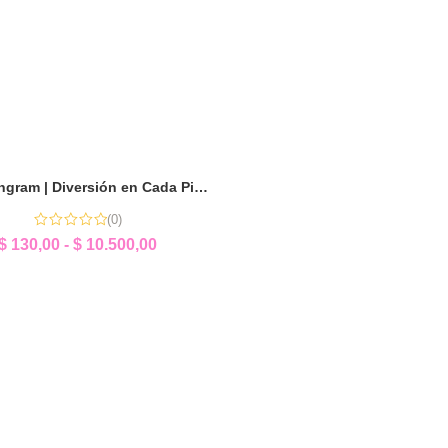
Mini Tangram | Diversión en Cada Pieza
(0)
$
130,00
-
$
10.500,00