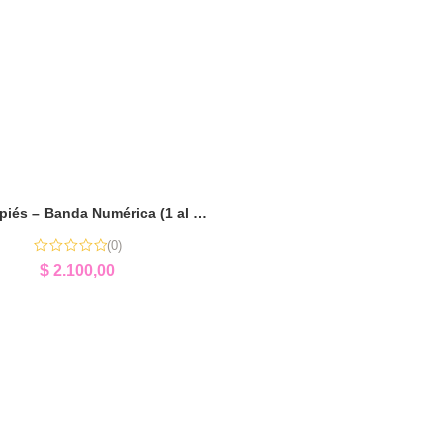
El Ciempiés – Banda Numérica (1 al 10) | Aprender Jugando con Números
(0)
$
2.100,00