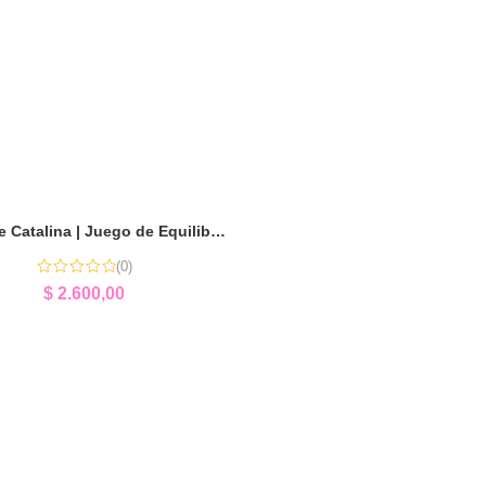
Agarrate Catalina | Juego de Equilibrio y Estrategia
(0)
$
2.600,00