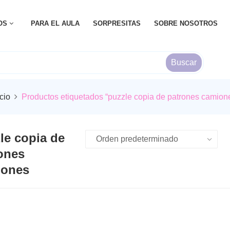
OS
PARA EL AULA
SORPRESITAS
SOBRE NOSOTROS
Buscar
icio
Productos etiquetados “puzzle copia de patrones camion
le copia de
ones
iones