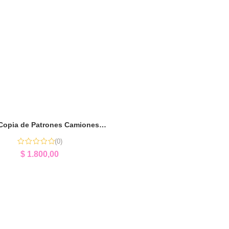
Puzzle Copia de Patrones Camiones | Lógica y Concentración
(0)
$
1.800,00