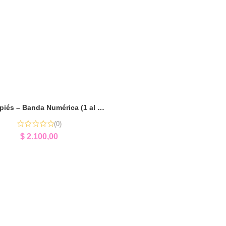
El Ciempiés – Banda Numérica (1 al 10) | Aprender Jugando con Números
(0)
$
2.100,00