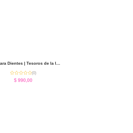
Cajita para Dientes | Tesoros de la Infancia
(0)
$
990,00